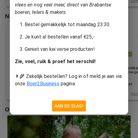
Natuurlijk Henriette
Natuurlijk Henriette
Zuiv
vlees en nog veel meer, direct van Brabantse
boeren, telers & makers.
Nieuw in ons assortiment
Bestel gemakkelijk tot maandag 23:30.
Je kunt al bestellen vanaf €25,-
Geniet van kei verse producten!
Zie, voel, ruik & proef het verschil!
Bataviasla
Koolzaadolie
Komko
per krop
500 ml
Uitlekge
👨‍🌾 Zakelijk bestellen? Log in of meld je aan via
onze
Boer2Business
pagina.
2.
8.
5.
85
73
87
Zorgtuinderij de Es
Brabants Streekgoed LFE
Natu
AAN DE SLAG!
Onze
Boeren